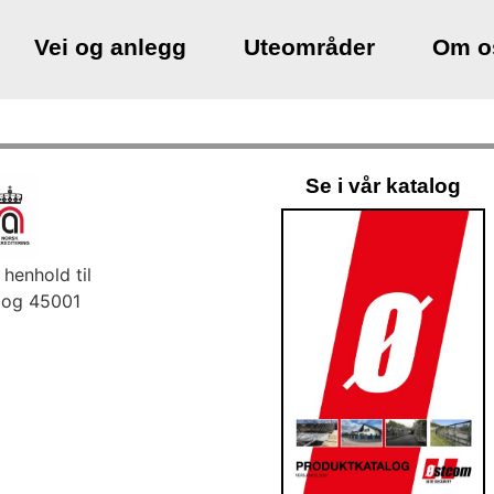
Vei og anlegg
Uteområder
Om o
Se i vår katalog
i henhold til
 og 45001