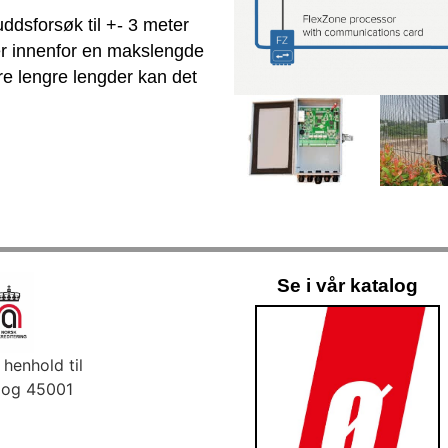
ddsforsøk til +- 3 meter
ner innenfor en makslengde
re lengre lengder kan det
Se i vår katalog
i henhold til
 og 45001