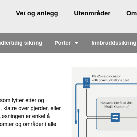
g
Vei og anlegg
Uteområder
Om
dlertidig sikring
Porter
Innbruddssikring
om lytter etter og
 klatre over gjerder, eller
 Løsningen er enkel å
tomter og områder i alle