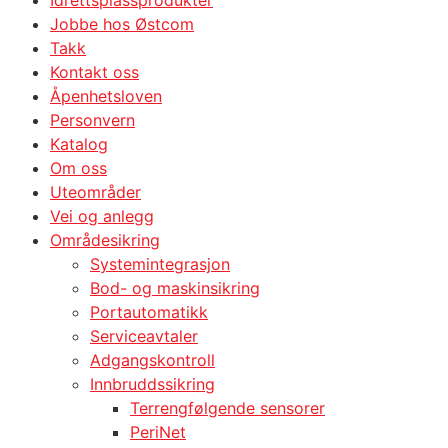
Idrettsplassprodukter
Jobbe hos Østcom
Takk
Kontakt oss
Åpenhetsloven
Personvern
Katalog
Om oss
Uteområder
Vei og anlegg
Områdesikring
Systemintegrasjon
Bod- og maskinsikring
Portautomatikk
Serviceavtaler
Adgangskontroll
Innbruddssikring
Terrengfølgende sensorer
PeriNet