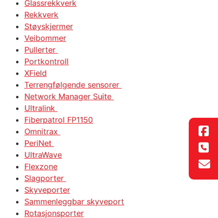
Glassrekkverk
Rekkverk
Støyskjermer
Veibommer
Pullerter
Portkontroll
XField
Terrengfølgende sensorer
Network Manager Suite
Ultralink
Fiberpatrol FP1150
Omnitrax
PeriNet
UltraWave
Flexzone
Slagporter
Skyveporter
Sammenleggbar skyveport
Rotasjonsporter