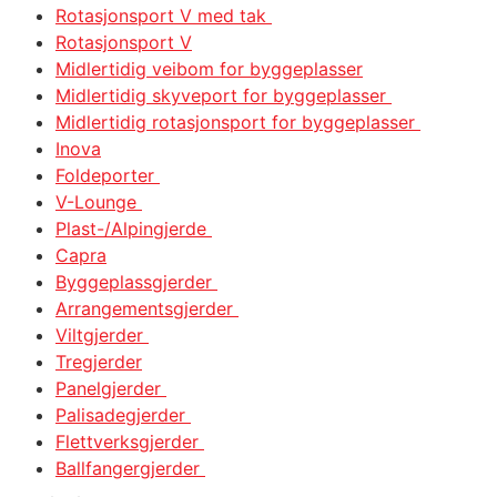
Rotasjonsport V med tak
Rotasjonsport V
Midlertidig veibom for byggeplasser
Midlertidig skyveport for byggeplasser
Midlertidig rotasjonsport for byggeplasser
Inova
Foldeporter
V-Lounge
Plast-/Alpingjerde
Capra
Byggeplassgjerder
Arrangementsgjerder
Viltgjerder
Tregjerder
Panelgjerder
Palisadegjerder
Flettverksgjerder
Ballfangergjerder